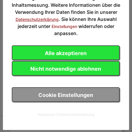
Das Trinken von Alkohol auf dem Schulgelände
Inhaltsmessung. Weitere Informationen über die
ist untersagt.
Verwendung Ihrer Daten finden Sie in unserer
. Sie können Ihre Auswahl
Datenschutzerklärung
Adresse:
jederzeit unter
widerrufen oder
Einstellungen
Turnvater Jahn Grundschule
anpassen.
John-Schehr-Str. 38
10407 Berlin
Alle akzeptieren
Eingang ist links neben dem Schulgebäude.
Tram M10 -> Arnswalderplatz oder Ringbahn S-
Nicht notwendige ablehnen
Bhf Greifswalderstr.
Cookie Einstellungen
Impressum
|
Datenschutzerklärung