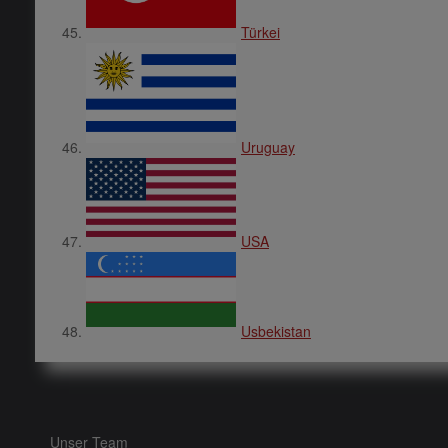
Türkei
Uruguay
USA
Usbekistan
Unser Team