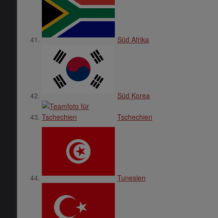
Süd Afrika
Süd Korea
Tschechien
Tunesien