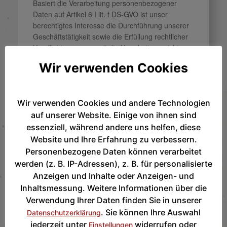
Basiert die Verarbeitung personenbezogener
Daten auf Artikel 6 I lit. f DS-GVO ist unser
berechtigtes Interesse die Durchführung unserer
Geschäftstätigkeit sowie die Erfüllung rechtlicher
Verpflichtungen, soweit die Verarbeitung nicht
unter Art. 6 I lit. c DSGVO fällt.
Wir verwenden Cookies
Bewerberdaten verarbeiten wir gemäß Art. 88
DS-GVO in Verbindung mit § 26 BDSG (neu).
Wir verwenden Cookies und andere Technologien
5. Kategorien von Empfängern
auf unserer Website. Einige von ihnen sind
essenziell, während andere uns helfen, diese
Auftragsverarbeiter:
Wir leiten verschiedene
Website und Ihre Erfahrung zu verbessern.
personenbezogene Daten als Verantwortliche im
Personenbezogene Daten können verarbeitet
Rahmen einer Auftragsdatenverarbeitung an
werden (z. B. IP-Adressen), z. B. für personalisierte
unsere Auftragsverarbeiter weiter. Die Sicherheit
Anzeigen und Inhalte oder Anzeigen- und
Ihrer Daten haben wir durch den Abschluss von
Inhaltsmessung. Weitere Informationen über die
Vereinbarungen zur Auftragdatenverarbeitung
Verwendung Ihrer Daten finden Sie in unserer
sichergestellt. Unsere Auftragsverarbeiter lassen
. Sie können Ihre Auswahl
Datenschutzerklärung
sich in folgende Kategorien unterteilen:
jederzeit unter
widerrufen oder
Einstellungen