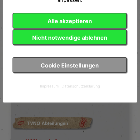
Alle akzeptieren
Nicht notwendige ablehnen
Cookie Einstellungen
Impressum
|
Datenschutzerklärung
TVNO Abteilungen