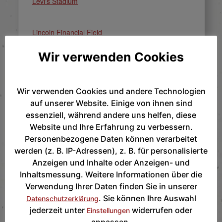
Levi's Stadium
Lincoln Financial Field
Wir verwenden Cookies
Lumen Field
Wir verwenden Cookies und andere Technologien
Mercedes-Benz Stadium
auf unserer Website. Einige von ihnen sind
essenziell, während andere uns helfen, diese
MetLife Stadium
Website und Ihre Erfahrung zu verbessern.
Personenbezogene Daten können verarbeitet
werden (z. B. IP-Adressen), z. B. für personalisierte
NRG Stadium
Anzeigen und Inhalte oder Anzeigen- und
Inhaltsmessung. Weitere Informationen über die
Verwendung Ihrer Daten finden Sie in unserer
SoFi Stadium
. Sie können Ihre Auswahl
Datenschutzerklärung
jederzeit unter
widerrufen oder
Einstellungen
anpassen.