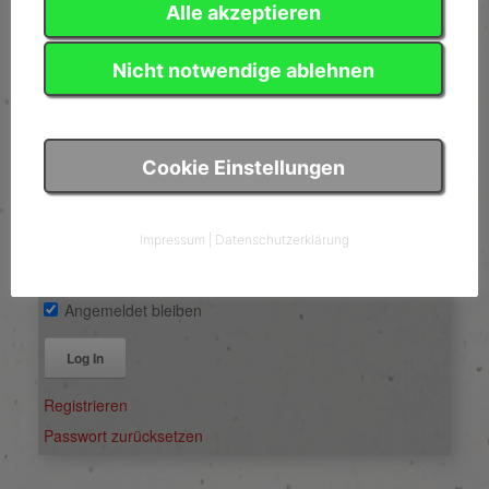
Akrobatik
Alle akzeptieren
Nicht notwendige ablehnen
Login
Benutzername
Cookie Einstellungen
Passwort
Impressum
|
Datenschutzerklärung
Angemeldet bleiben
Alternative:
Registrieren
Passwort zurücksetzen