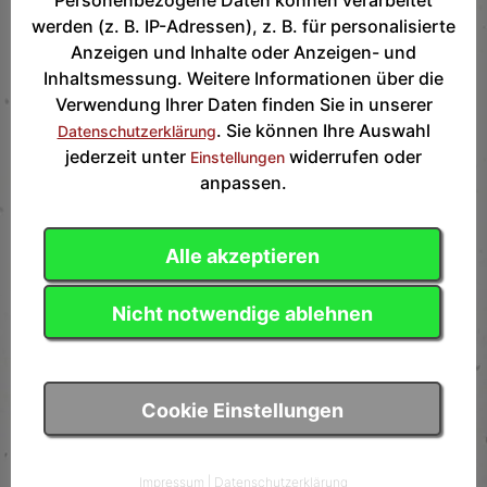
werden (z. B. IP-Adressen), z. B. für personalisierte
Anzeigen und Inhalte oder Anzeigen- und
Inhaltsmessung. Weitere Informationen über die
Verwendung Ihrer Daten finden Sie in unserer
. Sie können Ihre Auswahl
Datenschutzerklärung
jederzeit unter
widerrufen oder
Einstellungen
anpassen.
Alle akzeptieren
TVNO Abteilungen
Nicht notwendige ablehnen
TVNO Hauptseite
Volleyball
Cookie Einstellungen
Turnen
Gymnastik
Impressum
|
Datenschutzerklärung