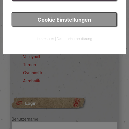
Cookie Einstellungen
TVNO Abteilungen
Impressum
|
Datenschutzerklärung
TVNO Hauptseite
Volleyball
Turnen
Gymnastik
Akrobatik
Login
Benutzername